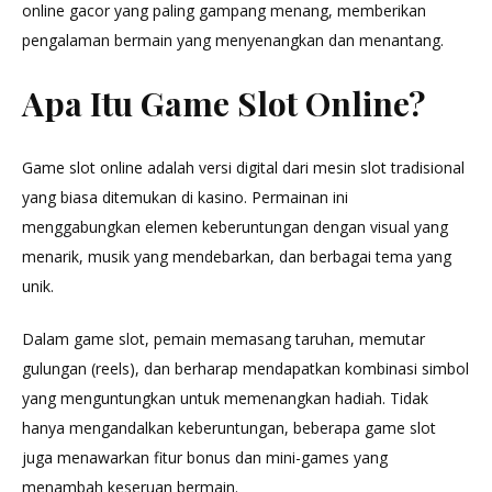
online gacor yang paling gampang menang, memberikan
pengalaman bermain yang menyenangkan dan menantang.
Apa Itu Game Slot Online?
Game slot online adalah versi digital dari mesin slot tradisional
yang biasa ditemukan di kasino. Permainan ini
menggabungkan elemen keberuntungan dengan visual yang
menarik, musik yang mendebarkan, dan berbagai tema yang
unik.
Dalam game slot, pemain memasang taruhan, memutar
gulungan (reels), dan berharap mendapatkan kombinasi simbol
yang menguntungkan untuk memenangkan hadiah. Tidak
hanya mengandalkan keberuntungan, beberapa game slot
juga menawarkan fitur bonus dan mini-games yang
menambah keseruan bermain.