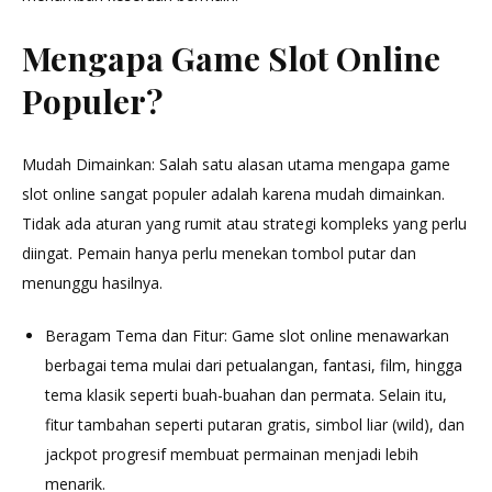
Mengapa Game Slot Online
Populer?
Mudah Dimainkan: Salah satu alasan utama mengapa game
slot online sangat populer adalah karena mudah dimainkan.
Tidak ada aturan yang rumit atau strategi kompleks yang perlu
diingat. Pemain hanya perlu menekan tombol putar dan
menunggu hasilnya.
Beragam Tema dan Fitur: Game slot online menawarkan
berbagai tema mulai dari petualangan, fantasi, film, hingga
tema klasik seperti buah-buahan dan permata. Selain itu,
fitur tambahan seperti putaran gratis, simbol liar (wild), dan
jackpot progresif membuat permainan menjadi lebih
menarik.