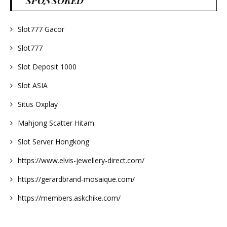
SPONSORED
h
f
Slot777 Gacor
o
Slot777
r
Slot Deposit 1000
:
Slot ASIA
Situs Oxplay
Mahjong Scatter Hitam
Slot Server Hongkong
https://www.elvis-jewellery-direct.com/
https://gerardbrand-mosaique.com/
https://members.askchike.com/