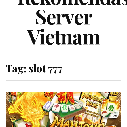
Server
Vietnam
Tag:
slot 777