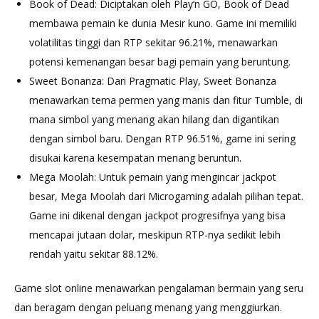
Book of Dead: Diciptakan oleh Play’n GO, Book of Dead
membawa pemain ke dunia Mesir kuno. Game ini memiliki
volatilitas tinggi dan RTP sekitar 96.21%, menawarkan
potensi kemenangan besar bagi pemain yang beruntung.
Sweet Bonanza: Dari Pragmatic Play, Sweet Bonanza
menawarkan tema permen yang manis dan fitur Tumble, di
mana simbol yang menang akan hilang dan digantikan
dengan simbol baru. Dengan RTP 96.51%, game ini sering
disukai karena kesempatan menang beruntun.
Mega Moolah: Untuk pemain yang mengincar jackpot
besar, Mega Moolah dari Microgaming adalah pilihan tepat.
Game ini dikenal dengan jackpot progresifnya yang bisa
mencapai jutaan dolar, meskipun RTP-nya sedikit lebih
rendah yaitu sekitar 88.12%.
Game slot online menawarkan pengalaman bermain yang seru
dan beragam dengan peluang menang yang menggiurkan.