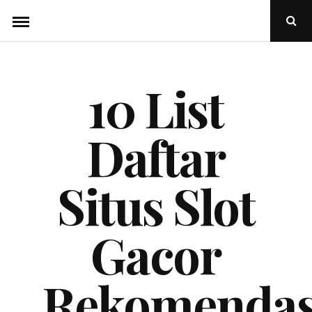
Skip
Ope
to
Sear
Popu
content
10 List
Daftar
Situs Slot
Gacor
Rekomendas