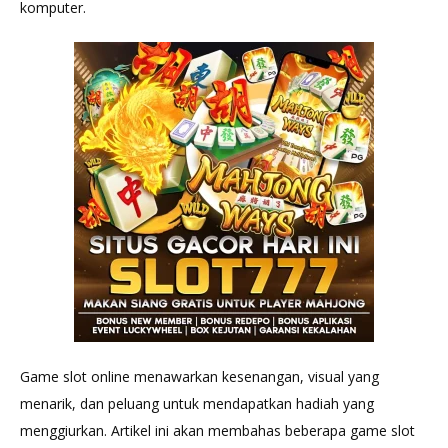
komputer.
Game slot online menawarkan kesenangan, visual yang
menarik, dan peluang untuk mendapatkan hadiah yang
menggiurkan. Artikel ini akan membahas beberapa game slot