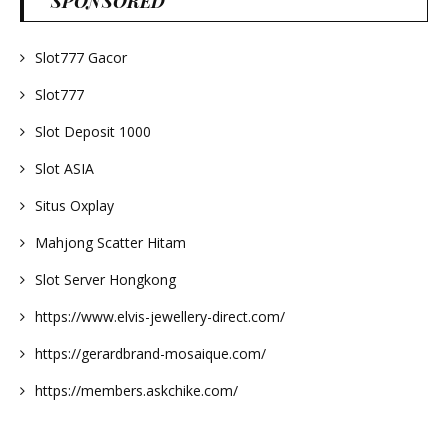
SPONSORED
h
f
Slot777 Gacor
o
Slot777
r
Slot Deposit 1000
:
Slot ASIA
Situs Oxplay
Mahjong Scatter Hitam
Slot Server Hongkong
https://www.elvis-jewellery-direct.com/
https://gerardbrand-mosaique.com/
https://members.askchike.com/