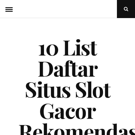
Skip
Ope
to
Sear
Popu
content
10 List
Daftar
Situs Slot
Gacor
Rekomendas