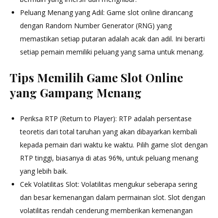
Peluang Menang yang Adil: Game slot online dirancang
dengan Random Number Generator (RNG) yang
memastikan setiap putaran adalah acak dan adil. Ini berarti
setiap pemain memiliki peluang yang sama untuk menang.
Tips Memilih Game Slot Online
yang Gampang Menang
Periksa RTP (Return to Player): RTP adalah persentase
teoretis dari total taruhan yang akan dibayarkan kembali
kepada pemain dari waktu ke waktu. Pilih game slot dengan
RTP tinggi, biasanya di atas 96%, untuk peluang menang
yang lebih baik.
Cek Volatilitas Slot: Volatilitas mengukur seberapa sering
dan besar kemenangan dalam permainan slot. Slot dengan
volatilitas rendah cenderung memberikan kemenangan