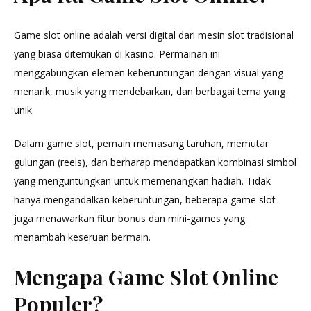
Game slot online adalah versi digital dari mesin slot tradisional
yang biasa ditemukan di kasino. Permainan ini
menggabungkan elemen keberuntungan dengan visual yang
menarik, musik yang mendebarkan, dan berbagai tema yang
unik.
Dalam game slot, pemain memasang taruhan, memutar
gulungan (reels), dan berharap mendapatkan kombinasi simbol
yang menguntungkan untuk memenangkan hadiah. Tidak
hanya mengandalkan keberuntungan, beberapa game slot
juga menawarkan fitur bonus dan mini-games yang
menambah keseruan bermain.
Mengapa Game Slot Online
Populer?